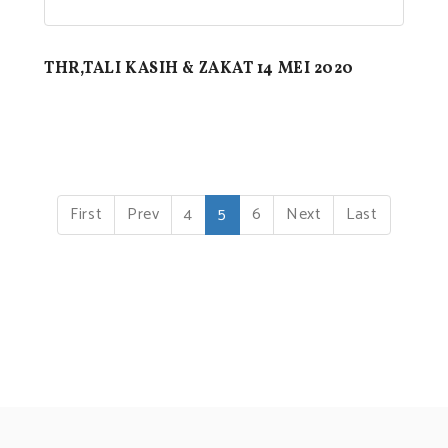
THR,TALI KASIH & ZAKAT 14 MEI 2020
(
First
Prev
4
5
6
Next
Last
c
u
r
r
e
n
t
)