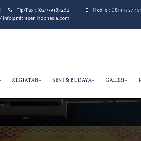
Tlp/Fax :
(021)79183262
Mobile :
0813 1757 4
/ info@mitraseniindonesia.com
KEGIATAN
SENI & BUDAYA
GALERI