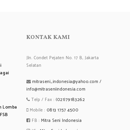
KONTAK KAMI
Jln. Condet Pejaten No. 17 B, Jakarta
i
Selatan
agai
mitraseni_indonesia@yahoo.com /
info@mitraseniindonesia.com
Telp / Fax :
(021)79183262
an Lomba
Mobile :
0813 1757 4500
 FSB
FB :
Mitra Seni Indonesia