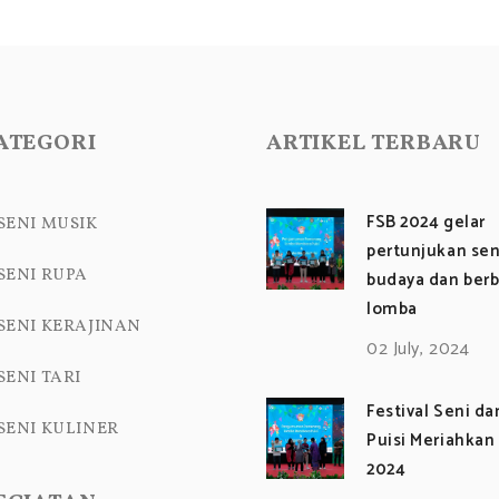
n
t
)
ATEGORI
ARTIKEL TERBARU
FSB 2024 gelar
SENI MUSIK
pertunjukan sen
SENI RUPA
budaya dan berb
lomba
SENI KERAJINAN
02 July, 2024
SENI TARI
Festival Seni d
SENI KULINER
Puisi Meriahkan
2024